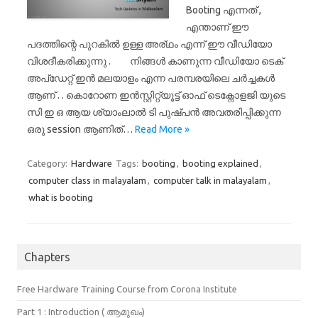
Booting എന്നത് ,
എന്താണ് ഈ
പദത്തിന്റെ പുറകിൽ ഉള്ള അര്ഥം എന്ന് ഈ വീഡിയോ
വിശദീകരിക്കുന്നു . നിങ്ങൾ കാണുന്ന വീഡിയോ ടെക്
അപ്ഡേറ്റ് ഇൻ മലയാളം എന്ന പരമ്പരയിലെ ചർച്ചകൾ
ആണ് . . കൊറോണ ഇൻസ്റ്റിറ്റ്യൂട്ട് ഓഫ് ടെക്നോളജി യുടെ
സി ഇ ഒ ആയ ശ്യാംലാൽ ടി പുഷ്പൻ അവതരിപ്പിക്കുന്ന
ഒരു session ആണിത്…
Read More »
Category:
Hardware
Tags:
booting
,
booting explained
,
computer class in malayalam
,
computer talk in malayalam
,
what is booting
Chapters
Free Hardware Training Course from Corona Institute
Part 1 : Introduction ( ആമുഖം)