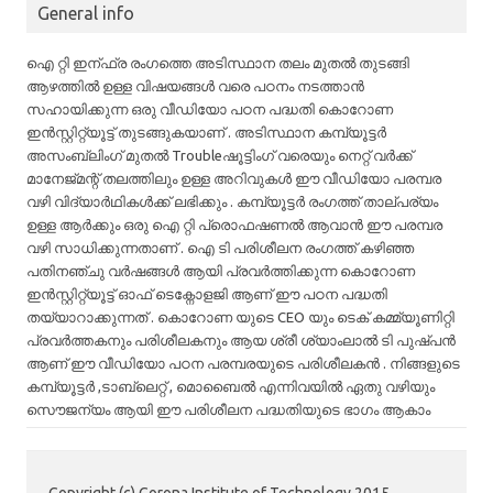
General info
ഐ റ്റി ഇന്ഫ്ര രംഗത്തെ അടിസ്ഥാന തലം മുതൽ തുടങ്ങി
ആഴത്തിൽ ഉള്ള വിഷയങ്ങൾ വരെ പഠനം നടത്താൻ
സഹായിക്കുന്ന ഒരു വീഡിയോ പഠന പദ്ധതി കൊറോണ
ഇൻസ്റ്റിറ്റ്യൂട്ട് തുടങ്ങുകയാണ് . അടിസ്ഥാന കമ്പ്യൂട്ടർ
അസംബ്ലിംഗ് മുതൽ Troubleഷൂട്ടിംഗ് വരെയും നെറ്റ് വർക്ക്‌
മാനേജ്‌മന്റ്‌ തലത്തിലും ഉള്ള അറിവുകൾ ഈ വീഡിയോ പരമ്പര
വഴി വിദ്യാർഥികൾക്ക് ലഭിക്കും . കമ്പ്യൂട്ടർ രംഗത്ത് താല്പര്യം
ഉള്ള ആർക്കും ഒരു ഐ റ്റി പ്രൊഫഷണൽ ആവാൻ ഈ പരമ്പര
വഴി സാധിക്കുന്നതാണ് . ഐ ടി പരിശീലന രംഗത്ത് കഴിഞ്ഞ
പതിനഞ്ചു വർഷങ്ങൾ ആയി പ്രവർത്തിക്കുന്ന കൊറോണ
ഇൻസ്റ്റിറ്റ്യൂട്ട് ഓഫ് ടെക്നോളജി ആണ് ഈ പഠന പദ്ധതി
തയ്യാറാക്കുന്നത് . കൊറോണ യുടെ CEO യും ടെക് കമ്മ്യൂണിറ്റി
പ്രവർത്തകനും പരിശീലകനും ആയ ശ്രീ ശ്യാംലാൽ ടി പുഷ്പൻ
ആണ് ഈ വീഡിയോ പഠന പരമ്പരയുടെ പരിശീലകൻ . നിങ്ങളുടെ
കമ്പ്യൂട്ടർ ,ടാബ്ലെറ്റ് , മൊബൈൽ എന്നിവയിൽ ഏതു വഴിയും
സൌജന്യം ആയി ഈ പരിശീലന പദ്ധതിയുടെ ഭാഗം ആകാം