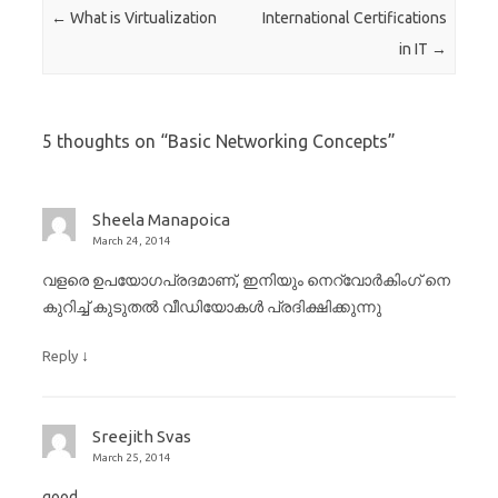
Post navigation
←
What is Virtualization
International Certifications
in IT
→
5 thoughts on “
Basic Networking Concepts
”
Sheela Manapoica
March 24, 2014
വളരെ ഉപയോഗപ്രദമാണ്, ഇനിയും നെറ്വോര്‍കിംഗ് നെ
കുറിച്ച് കുടുതല്‍ വീഡിയോകള്‍ പ്രദിക്ഷിക്കുന്നു
↓
Reply
Sreejith Svas
March 25, 2014
good