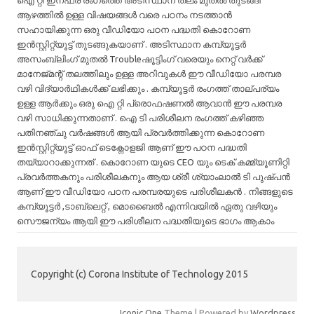
ആഴത്തിൽ ഉള്ള വിഷയങ്ങൾ വരെ പഠനം നടത്താൻ
സഹായിക്കുന്ന ഒരു വീഡിയോ പഠന പദ്ധതി കൊറോണ
ഇൻസ്റ്റിറ്റ്യൂട്ട് തുടങ്ങുകയാണ് . അടിസ്ഥാന കമ്പ്യൂട്ടർ
അസംബ്ലിംഗ് മുതൽ Troubleഷൂട്ടിംഗ് വരെയും നെറ്റ് വർക്ക്‌
മാനേജ്‌മന്റ്‌ തലത്തിലും ഉള്ള അറിവുകൾ ഈ വീഡിയോ പരമ്പര
വഴി വിദ്യാർഥികൾക്ക് ലഭിക്കും . കമ്പ്യൂട്ടർ രംഗത്ത് താല്പര്യം
ഉള്ള ആർക്കും ഒരു ഐ റ്റി പ്രൊഫഷണൽ ആവാൻ ഈ പരമ്പര
വഴി സാധിക്കുന്നതാണ് . ഐ ടി പരിശീലന രംഗത്ത് കഴിഞ്ഞ
പതിനഞ്ചു വർഷങ്ങൾ ആയി പ്രവർത്തിക്കുന്ന കൊറോണ
ഇൻസ്റ്റിറ്റ്യൂട്ട് ഓഫ് ടെക്നോളജി ആണ് ഈ പഠന പദ്ധതി
തയ്യാറാക്കുന്നത് . കൊറോണ യുടെ CEO യും ടെക് കമ്മ്യൂണിറ്റി
പ്രവർത്തകനും പരിശീലകനും ആയ ശ്രീ ശ്യാംലാൽ ടി പുഷ്പൻ
ആണ് ഈ വീഡിയോ പഠന പരമ്പരയുടെ പരിശീലകൻ . നിങ്ങളുടെ
കമ്പ്യൂട്ടർ ,ടാബ്ലെറ്റ് , മൊബൈൽ എന്നിവയിൽ ഏതു വഴിയും
സൌജന്യം ആയി ഈ പരിശീലന പദ്ധതിയുടെ ഭാഗം ആകാം
Copyright (c) Corona Institute of Technology 2015
Iconic One
Theme | Powered by
Wordpress